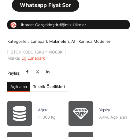
Whatsapp Fiyat Sor
İhracat Gerçekleştirdiğimiz Ülkeler
Kategoriler:
Lunapark Makineleri
,
Atlı Karınca Modelleri
STOK KODU (SKU):
MG68K
Marka:
Eg Lunapark
Paylaş:
Açıklama
Teknik Özellikleri
Ağırlık
Yapılışı
11.000 Kg
AVM, Açık alan