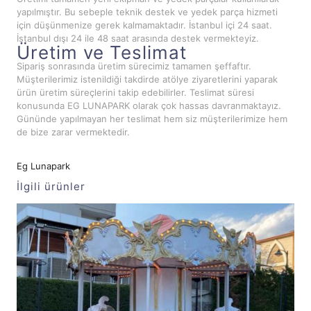
yapılmıştır. Bu sebeple teknik destek ve yedek parça hizmeti
için düşünmenize gerek kalmamaktadır. İstanbul içi 24 saat.
İstanbul dışı 24 ile 48 saat arasında destek vermekteyiz.
Üretim ve Teslimat
Sipariş sonrasında üretim sürecimiz tamamen şeffaftır.
Müşterilerimiz istenildiği takdirde atölye ziyaretlerini yaparak
ürün üretim süreçlerini takip edebilirler. Teslimat süresi
konusunda EG LUNAPARK olarak çok hassas davranmaktayız.
Gününde yapılmayan her teslimat hem siz müşterilerimize hem
de bize zarar vermektedir.
Eg Lunapark
İlgili ürünler