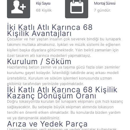
Kişi Sayısı
Montaj Süresi
68 Kişilik
7 gündür.
İki Katlı Atlı Karınca 68
Kişilik Avantajları
Çocuklar ve her yaştan insanın çok severek bindiği bu lunapark
takımını mutlaka almalısınız. Işıkları ve müzik sistemi ile eğlenen
kişileri başka diyarlara götürmektedir. Yılın belirli zamanları için
özel tasarım atlı karınca modelleri yapmaktayız.
Kurulum / Söküm
Hazırlanmış beton zemin ve ya taşıma gücü fazla olan zeminler
kurulumu gayet kolaydır. İstenildiği takdirde araç arkası modeli
üretebiliriz. Kurulum ve söküm işlemleri konusunda uzman
ekibimiz tarafından yerinizde yapılmaktadır.
İki Katlı Atlı Karınca 68 Kişilik
Kazanç Dönüşüm Oranı
Doğru lokasyon’da kurulan bir lunapark ekipmanı çok hızlı kazanç
sağlayacaktır. Bu sebeple büyük ekipman alımında lokasyon
tercihi en önemli etken olmaktadır. Bu konularda bizden yardım
ve ya danışmanlık alabilirsiniz.
Arıza ve Yedek Parça
Üretimi tamamen yerli ekipman ve yedek parçalar kullanılarak