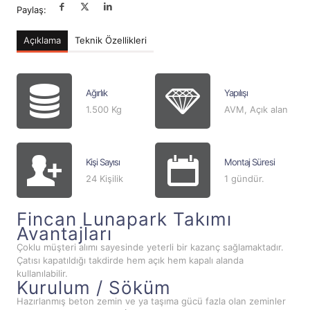
Paylaş:
Açıklama
Teknik Özellikleri
Ağırlık
Yapılışı
1.500 Kg
AVM, Açık alan
Kişi Sayısı
Montaj Süresi
24 Kişilik
1 gündür.
Fincan Lunapark Takımı
Avantajları
Çoklu müşteri alımı sayesinde yeterli bir kazanç sağlamaktadır.
Çatısı kapatıldığı takdirde hem açık hem kapalı alanda
kullanılabilir.
Kurulum / Söküm
Hazırlanmış beton zemin ve ya taşıma gücü fazla olan zeminler