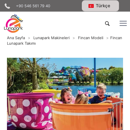
Türkçe
+90 546 561 79 40
Ana Sayfa
>
Lunapark Makineleri
>
Fincan Modeli
>
Fincan
Lunapark Takımı