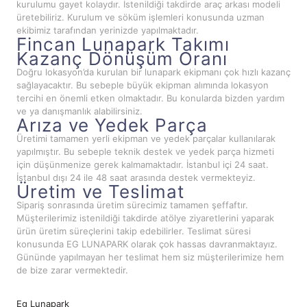
kurulumu gayet kolaydır. İstenildiği takdirde araç arkası modeli
üretebiliriz. Kurulum ve söküm işlemleri konusunda uzman
ekibimiz tarafından yerinizde yapılmaktadır.
Fincan Lunapark Takımı
Kazanç Dönüşüm Oranı
Doğru lokasyon’da kurulan bir lunapark ekipmanı çok hızlı kazanç
sağlayacaktır. Bu sebeple büyük ekipman alımında lokasyon
tercihi en önemli etken olmaktadır. Bu konularda bizden yardım
ve ya danışmanlık alabilirsiniz.
Arıza ve Yedek Parça
Üretimi tamamen yerli ekipman ve yedek parçalar kullanılarak
yapılmıştır. Bu sebeple teknik destek ve yedek parça hizmeti
için düşünmenize gerek kalmamaktadır. İstanbul içi 24 saat.
İstanbul dışı 24 ile 48 saat arasında destek vermekteyiz.
Üretim ve Teslimat
Sipariş sonrasında üretim sürecimiz tamamen şeffaftır.
Müşterilerimiz istenildiği takdirde atölye ziyaretlerini yaparak
ürün üretim süreçlerini takip edebilirler. Teslimat süresi
konusunda EG LUNAPARK olarak çok hassas davranmaktayız.
Gününde yapılmayan her teslimat hem siz müşterilerimize hem
de bize zarar vermektedir.
Eg Lunapark