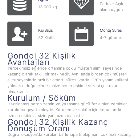
Park ve Açık
13.000 kg
alana uygun
Kişi Sayısı
Montaj Süresi
32 Kişilik
4-7 gündür.
Gondol 32 Kişilik
Avantajları
Yerçekimsiz eğlence ortamına çoklu müşteri alımı sayesinde
kazanç olarak etkili bir makinedir. Aynı anda birden çok müşteri
alımı sayesinde hızlı bir amorti süresi vardır. Ürün yapım kalitesi
yüksek olduğu içinde malzemenin eskime süresi çok uzun
olmaktadır.
Kurulum / Söküm
Hazırlanmış beton zemin ve ya taşıma gücü fazla olan zeminler
kurulumu gayet kolaydır. Kurulum ve söküm için konusunda
uzman ekibimiz sizin yanınızda olacaktır.
Gondol 32 Kişilik Kazanç
Dönüşüm Oranı
Doğru lokasyon’da kurulan bir lunapark ekipmanı çok hızlı kazanç