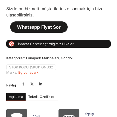
Sizde bu hizmeti müşterilerinize sunmak için bize
ulaşabilirsiniz.
Whatsapp Fiyat Sor
İhracat Gerçekleştirdiğimiz Ülkeler
Kategoriler:
Lunapark Makineleri
,
Gondol
STOK KODU (SKU):
GND32
Marka:
Eg Lunapark
Paylaş:
Açıklama
Teknik Özellikleri
Yapılışı
Ağırlık