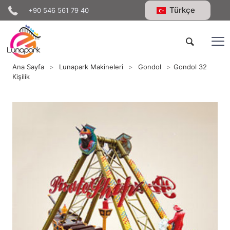
Türkçe
+90 546 561 79 40
Ana Sayfa
>
Lunapark Makineleri
>
Gondol
>
Gondol 32
Kişilik