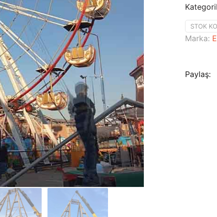
Kategori
STOK KO
Marka:
E
Paylaş: