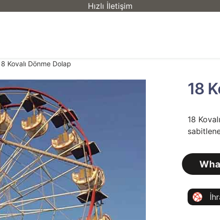
Hızlı İletişim
18 Kovalı Dönme Dolap
18 K
18 Koval
sabitlene
What
İh