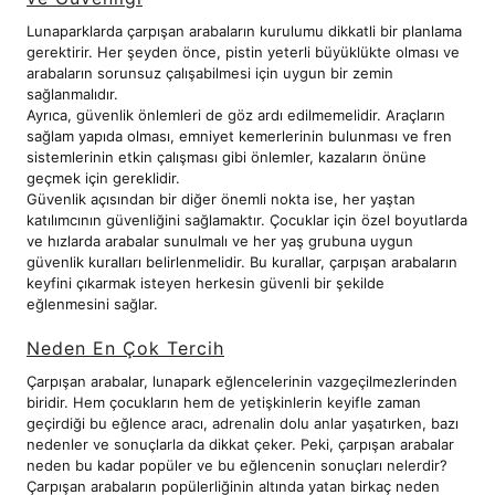
Lunaparklarda çarpışan arabaların kurulumu dikkatli bir planlama
gerektirir. Her şeyden önce, pistin yeterli büyüklükte olması ve
arabaların sorunsuz çalışabilmesi için uygun bir zemin
sağlanmalıdır.
Ayrıca, güvenlik önlemleri de göz ardı edilmemelidir. Araçların
sağlam yapıda olması, emniyet kemerlerinin bulunması ve fren
sistemlerinin etkin çalışması gibi önlemler, kazaların önüne
geçmek için gereklidir.
Güvenlik açısından bir diğer önemli nokta ise, her yaştan
katılımcının güvenliğini sağlamaktır. Çocuklar için özel boyutlarda
ve hızlarda arabalar sunulmalı ve her yaş grubuna uygun
güvenlik kuralları belirlenmelidir. Bu kurallar, çarpışan arabaların
keyfini çıkarmak isteyen herkesin güvenli bir şekilde
eğlenmesini sağlar.
Neden En Çok Tercih
Çarpışan arabalar, lunapark eğlencelerinin vazgeçilmezlerinden
biridir. Hem çocukların hem de yetişkinlerin keyifle zaman
geçirdiği bu eğlence aracı, adrenalin dolu anlar yaşatırken, bazı
nedenler ve sonuçlarla da dikkat çeker. Peki, çarpışan arabalar
neden bu kadar popüler ve bu eğlencenin sonuçları nelerdir?
Çarpışan arabaların popülerliğinin altında yatan birkaç neden