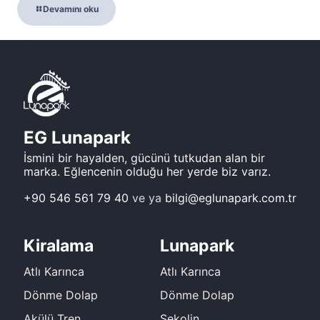
Devamını oku
EG Lunapark
İsmini bir hayalden, gücünü tutkudan alan bir
marka. Eğlencenin olduğu her yerde biz varız.
+90 546 561 79 40
ve ya
bilgi@eglunapark.com.tr
Kiralama
Lunapark
Atlı Karınca
Atlı Karınca
Dönme Dolap
Dönme Dolap
Akülü Tren
Sekolin