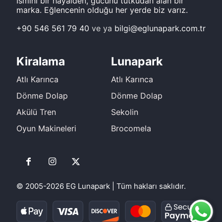
İsmini bir hayalden, gücünü tutkudan alan bir
marka. Eğlencenin olduğu her yerde biz varız.
+90 546 561 79 40
ve ya
bilgi@eglunapark.com.tr
Kiralama
Lunapark
Atlı Karınca
Atlı Karınca
Dönme Dolap
Dönme Dolap
Akülü Tren
Sekolin
Oyun Makineleri
Brocomela
© 2005-2026 EG Lunapark | Tüm hakları saklıdır.