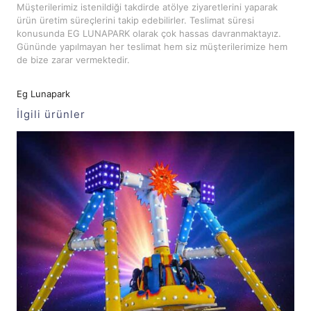
Müşterilerimiz istenildiği takdirde atölye ziyaretlerini yaparak
ürün üretim süreçlerini takip edebilirler. Teslimat süresi
konusunda EG LUNAPARK olarak çok hassas davranmaktayız.
Gününde yapılmayan her teslimat hem siz müşterilerimize hem
de bize zarar vermektedir.
Eg Lunapark
İlgili ürünler