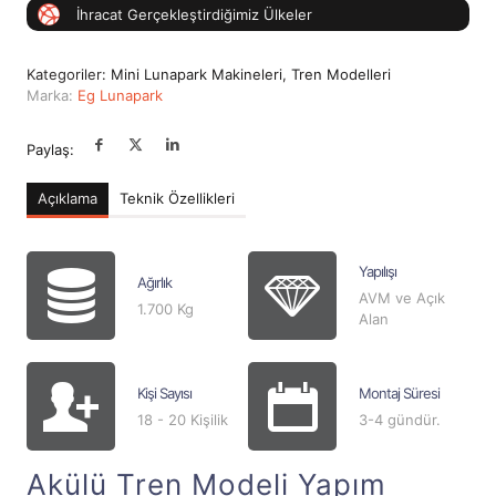
İhracat Gerçekleştirdiğimiz Ülkeler
Kategoriler:
Mini Lunapark Makineleri
,
Tren Modelleri
Marka:
Eg Lunapark
Paylaş:
Açıklama
Teknik Özellikleri
Yapılışı
Ağırlık
AVM ve Açık
1.700 Kg
Alan
Kişi Sayısı
Montaj Süresi
18 - 20 Kişilik
3-4 gündür.
Akülü Tren Modeli Yapım