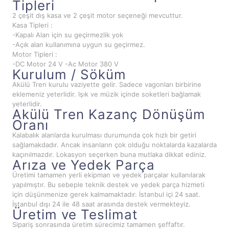
Tipleri
2 çeşit dış kasa ve 2 çeşit motor seçeneği mevcuttur.
Kasa Tipleri :
-Kapalı Alan için su geçirmezlik yok
-Açık alan kullanımına uygun su geçirmez.
Motor Tipleri :
-DC Motor 24 V -Ac Motor 380 V
Kurulum / Söküm
Akülü Tren kurulu vaziyette gelir. Sadece vagonları birbirine
eklemeniz yeterlidir. Işık ve müzik içinde soketleri bağlamak
yeterlidir.
Akülü Tren Kazanç Dönüşüm
Oranı
Kalabalık alanlarda kurulması durumunda çok hızlı bir getiri
sağlamakdadır. Ancak insanların çok olduğu noktalarda kazalarda
kaçınılmazdır. Lokasyon seçerken buna mutlaka dikkat ediniz.
Arıza ve Yedek Parça
Üretimi tamamen yerli ekipman ve yedek parçalar kullanılarak
yapılmıştır. Bu sebeple teknik destek ve yedek parça hizmeti
için düşünmenize gerek kalmamaktadır. İstanbul içi 24 saat.
İstanbul dışı 24 ile 48 saat arasında destek vermekteyiz.
Üretim ve Teslimat
Sipariş sonrasında üretim sürecimiz tamamen şeffaftır.